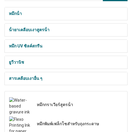
หมึกน้ํา
น้ํายาเคลือบเงาสูตรน้ํา
หมึก UV ซิลค์สกรีน
ยูวีวานิช
สารเคลือบเงาอื่น ๆ
หมึกกราเวียร์สูตรน้ํา
หมึกพิมพ์เฟล็กโซสําหรับถุงกระดาษ