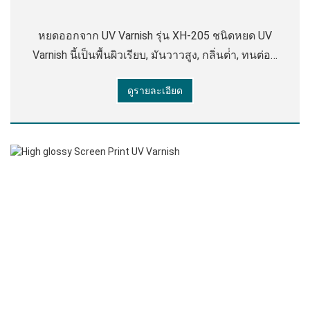
หยดออกจาก UV Varnish รุ่น XH-205 ชนิดหยด UV
Varnish นี้เป็นพื้นผิวเรียบ, มันวาวสูง, กลิ่นต่ํา, ทนต่อสี
เหลือง, การยึดเกาะที่แข็งแกร่ง, ประสิทธิภาพการปรับ
ดูรายละเอียด
ระดับที่ดี, ทนต่อการสึกหรอได้ดีและทนต่อรอยขีดข่วน