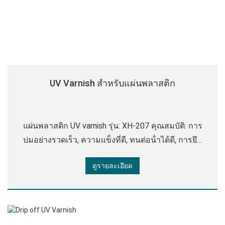
UV Varnish สําหรับแผ่นพลาสติก
แผ่นพลาสติก UV varnish รุ่น: XH-207 คุณสมบัติ: การ
บ่มอย่างรวดเร็ว, ความแข็งที่ดี, ทนต่อน้ําได้ดี, การยึด
เกาะที่แข็งแกร่ง, ประสิทธิภาพการปรับระดับที่ดี,
ดูรายละเอียด
ความต้านทานรอยขีดข่วน พารามิเตอร์ทางเทคนิค:
ลักษณะ