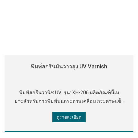
พิมพ์สกรีนมันวาวสูง UV Varnish
พิมพ์สกรีนวานิช UV รุ่น: XH-206 ผลิตภัณฑ์นี้เห
มาะสําหรับการพิมพ์บนกระดาษเคลือบ กระดาษแข็ง
กระดาษเคลือบ ฯลฯ เป็นสารเคลือบเงา UV ที่ปราศจาก
ดูรายละเอียด
ไพรเมอร์ มีพื้นผิวเรียบ มันวาวสูง กลิ่นต่ํา สีเหลือง r