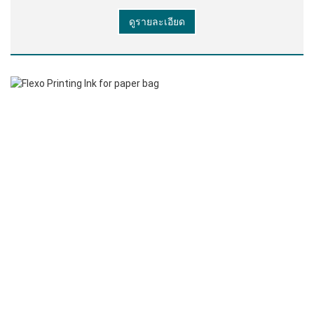
เม็ดสีอินทรีย์อิมัลชันขี้ผึ้งสารลดฟองน้ําและสารเติม
ดูรายละเอียด
แต่งอื่น ๆ มีกลิ่นอะคริลิคเล็กน้อย สวัสดี