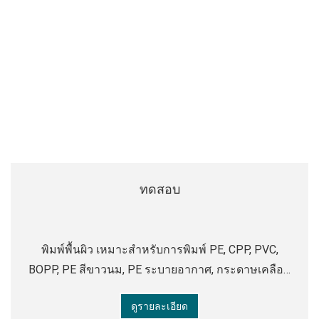
ทดสอบ
พิมพ์พื้นผิว เหมาะสําหรับการพิมพ์ PE, CPP, PVC,
BOPP, PE สีขาวนม, PE ระบายอากาศ, กระดาษเคลือบ
ฯลฯ ลักษณะ: ●สีสดใสและมันวาวสูง
ดูรายละเอียด