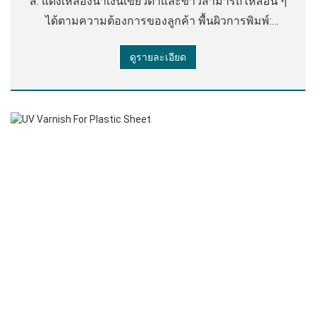
สี: แดงเหลืองน้ําเงินเขียวดําและขาวสามารถให้สีอื่น ๆ
ได้ตามความต้องการของลูกค้า พื้นผิวการพิมพ์:
กระดาษความร้อนกระดาษแก้วกระดาษแข็งสีขาว
ดูรายละเอียด
ฯลฯ เครื่องพิมพ์: การพิมพ์เฟล็กโซกว้างแคบ