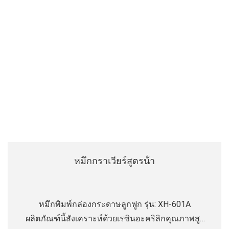
หมึกกราเวียร์สูตรน้ํา
หมึกพิมพ์กล่องกระดาษลูกฟูก รุ่น: XH-601A
ผลิตภัณฑ์นี้สังเคราะห์ด้วยเรซินอะคริลิกคุณภาพสูง