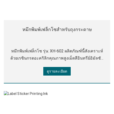
หมึกพิมพ์เฟล็กโซสําหรับถุงกระดาษ
หมึกพิมพ์เฟล็กโซ รุ่น: XH-602 ผลิตภัณฑ์นี้สังเคราะห์
ด้วยเรซินกรดอะคริลิกคุณภาพสูงเม็ดสีอินทรีย์อิมัลชัน
ขี้ผึ้งสารลดฟองน้ําและสารเติมแต่งอื่น ๆ ผลิตภัณฑ์มี
ดูรายละเอียด
กลิ่นเล็กน้อยคุณภาพหมึกละเอียดความละเอียดสูง