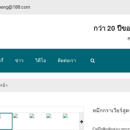
nheng@188.com
กว่า 20 ปีข
ค
ี่
ข่าว
วิดีโอ
ติดต่อเรา
รน้ํา
หมึกกราเวียร์สูตร
C
หมึกพิมพ์กล่อง orr