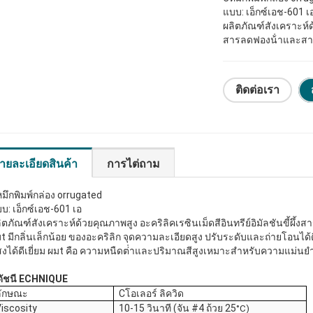
แบบ:
เอ็กซ์เอช-601 เ
ผลิตภัณฑ์สังเคราะห์
สารลดฟองน้ําและสารเ
ติดต่อเรา
ายละเอียดสินค้า
การไต่ถาม
หมึกพิมพ์กล่อง orrugated
บบ:
เอ็กซ์เอช-601 เอ
ิตภัณฑ์สังเคราะห์ด้วยคุณภาพสูง
อะคริลิค
เรซินเม็ดสีอินทรีย์อิมัลชันขี้ผึ้
ม
t
มีกลิ่นเล็กน้อย
ของอะคริลิก
จุดความละเอียดสูง ปรับระดับและถ่ายโอนได้ด
งได้ดีเยี่ยม
ผม
t คือ
ความหนืดต่ําและปริมาณสีสูงเหมาะสําหรับความแม่นยํา
ดัชนี ECHNIQUE
ลักษณะ
C
โอเลอร์ ลิควิด
V
iscosity
10-15 วินาที (
จัน
#4
ถ้วย
25
°C)