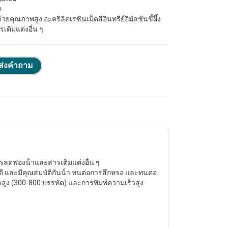
อ
ด้วยคุณภาพสูง
อะคริลิค
เรซินเม็ดสีอินทรีย์อิมัลชันขี้ผึ้ง
ติมแต่งอื่น ๆ
ส่งคําถาม
งสารลดฟองน้ําและสารเติมแต่งอื่น ๆ
ี และมีคุณสมบัติกันน้ํา ทนต่อการสึกหรอ และทนต่อ
สูง (300-800 บรรทัด) และการพิมพ์ความเร็วสูง