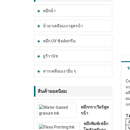
หมึกน้ํา
น้ํายาเคลือบเงาสูตรน้ํา
หมึก UV ซิลค์สกรีน
ยูวีวานิช
ร
สารเคลือบเงาอื่น ๆ
C
แ
สินค้ายอดนิยม
ผล
ผ
แส
หมึกกราเวียร์สูต
รน้ํา
T
หมึกพิมพ์เฟล็ก
โซสําหรับถุง