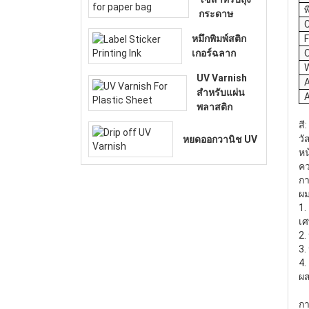
พ
กระดาษ
หมึกพิมพ์สติก
เกอร์ฉลาก
UV Varnish
สําหรับแผ่น
พลาสติก
สี
วั
หยดออกวานิช UV
หน
คว
กา
ผ
1.
เศ
2.
3.
4. 
ผส
กา