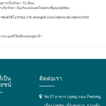
ยุการเก็บรักษา: 12 เดือน
รเก็บรักษา: ป้องกันแสงแดดโดยตรงที่อุณหภูมิห้อง
รพิมพ์วิดีโอ:
https://th.xhengink.com/videos/all-videos.html
รประยุกต์ใช้หมึกกล่องสูตรน้ํา
ี่เป็น
ติดต่อเรา
ยชน์
No.37 อาคาร Liying, ถนน Panlong,
เมือง Liaobu, เมืองตงกวน, กวางตุ้ง