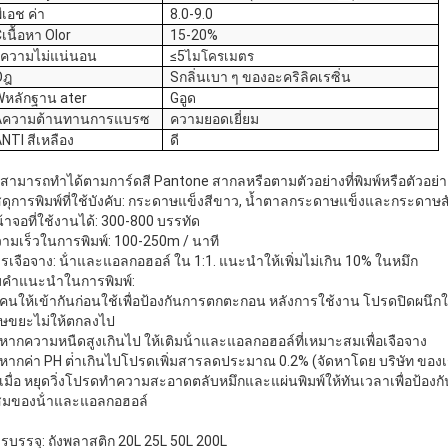
ีเอช
ค่า
8.0-9.0
C
เนื้อหา Olor
15-20%
F
ความไม่แน่นอน
≤
5
ไมโครเมตร
O
ฎ
S
กลิ่นเบา ๆ ของอะคริลิคเรซิ่น
W
หลักฐาน ater
G
อูด
A
ความต้านทานการแบรซ
ความยอดเยี่ยม
A
NTI สีเหลือง
ดี
: สามารถทําได้ตามการ์ดสี Pantone สากลหรือตามตัวอย่างที่พิมพ์หรือตัวอย่
สดุการพิมพ์ที่ใช้บังคับ: กระดาษแข็งสีขาว,
น้ำตาล
กระดาษแข็งและกระดาษสัง
้าจอที่ใช้งานได้:
3
00-800 บรรทัด
ามเร็วในการพิมพ์: 100-250m / นาที
รเจือจาง: น้ําและแอลกอฮอล์
ใน
1:1. แนะนําให้เพิ่มไม่เกิน 10%
ในหมึก
ม
คําแนะนําในการพิมพ์:
 คนให้เข้ากันก่อนใช้เพื่อป้องกันการตกตะกอน หลังการใช้งาน โปรดปิดผนึก
ษขยะไม่ให้ตกลงไป
 หากความหนืดสูงเกินไป ให้เติมน้ําและแอลกอฮอล์ที่เหมาะสมเพื่อเจือจาง
 หากค่า PH ต่ําเกินไปโปรดเพิ่มสารลดประมาณ 0.2% (จัดหาโดย บริษัท ของ
เมื่อ
หยุดวิ่ง
โปรดทําความสะอาดตลับหมึกและแผ่นพิมพ์ให้ทันเวลาเพื่อป้องก
มของน้ําและแอลกอฮอล์
รบรรจุ: ถังพลาสติก 20L 25L 50L 200L