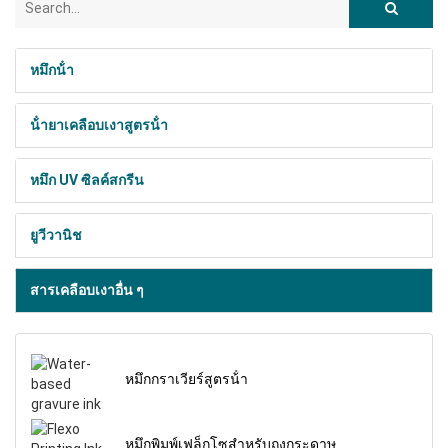
หมึกน้ํา
น้ํายาเคลือบเงาสูตรน้ํา
หมึก UV ซิลค์สกรีน
ยูวีวานิช
สารเคลือบเงาอื่น ๆ
หมึกกราเวียร์สูตรน้ํา
หมึกพิมพ์เฟล็กโซสําหรับถุงกระดาษ