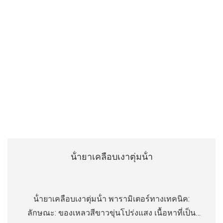
น้ํายาเคลือบเงาตุ่มน้ํา
น้ํายาเคลือบเงาตุ่มน้ํา พารามิเตอร์ทางเทคนิค:
ลักษณะ: ของเหลวสีขาวขุ่นโปร่งแสง เนื้อหาที่เป็น