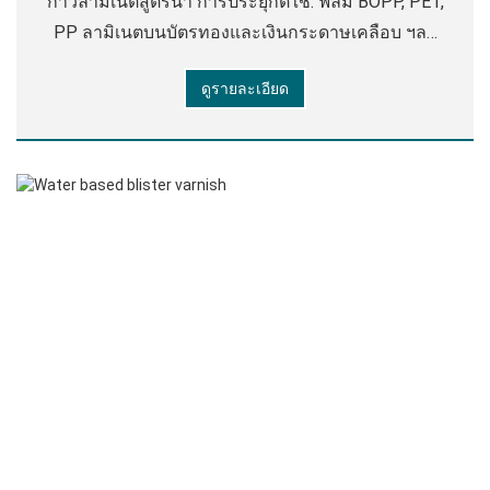
กาวลามิเนตสูตรน้ํา การประยุกต์ใช้: ฟิล์ม BOPP, PET,
PP ลามิเนตบนบัตรทองและเงินกระดาษเคลือบ ฯลฯ
ใช้กันอย่างแพร่หลายในนิตยสารกล่องของขวัญ
ดูรายละเอียด
กระเป๋าถือกระดาษและแพคเกจคุณภาพสูงอื่น ๆ ดัชนี
ทางเทคนิค