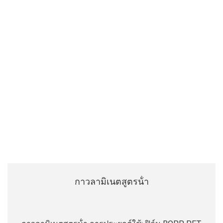
กาวลามิเนตสูตรน้ํา