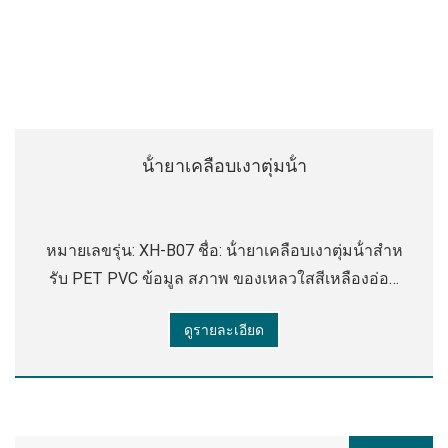
น้ํายาเคลือบเงาตุ่มน้ํา
หมายเลขรุ่น: XH-B07 ชื่อ: น้ํายาเคลือบเงาตุ่มน้ําสําห
รับ PET PVC ข้อมูล สภาพ ของเหลวใสสีเหลืองอ่อน
ความหนืด 20-25 วินาที (tu 4 ถ้วย 25 องศาเซลเซียส)
ดูรายละเอียด
ค่า PH 6.5-7.5