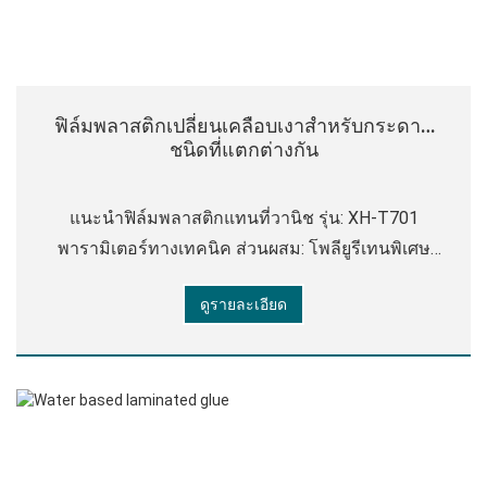
ฟิล์มพลาสติกเปลี่ยนเคลือบเงาสําหรับกระดาษ
ชนิดที่แตกต่างกัน
แนะนําฟิล์มพลาสติกแทนที่วานิช รุ่น: XH-T701
พารามิเตอร์ทางเทคนิค ส่วนผสม: โพลียูรีเทนพิเศษ
และเอทิลีนโคพอลิเมอร์, สารเติมแต่ง, น้ํา ฯลฯ
ดูรายละเอียด
ลักษณะ: ของเหลวสีขาวขุ่น ของแข็ง c