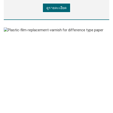
ของแข็ง: 43%±2 ความหนาแน่น: 1.05g / ml ค่า PH:
ดูรายละเอียด
8.5-9.0 ความหนืด: 25-30 / นาที 4 # ถ้วย Zahn, 25 °C
(ความหนืดสามารถ