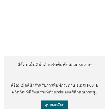
สีย้อมเม็ดสีน้ําสําหรับพิมพ์กล่องกระดาษ
สีย้อมเม็ดสีน้ําสําหรับการพิมพ์กระดาษ รุ่น: XH-601B
ผลิตภัณฑ์นี้สังเคราะห์ด้วยเรซินอะคริลิกคุณภาพสูง
เม็ดสีอินทรีย์อิมัลชันขี้ผึ้งสารลดฟองน้ําและสารเติม
ดูรายละเอียด
แต่งอื่น ๆ มีกลิ่นเล็กน้อย