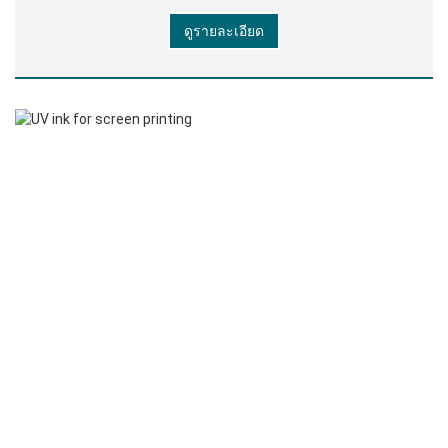
350 ตาข่าย) ความหนาของฟิล์ม: 12-16UM การพิมพ์:
ดูรายละเอียด
พิมพ์สกรีนอัตโนมัติ, การพิมพ์สกรีนด้วยมือ การอบ
แห้ง: LED UV lampe คอมพ์