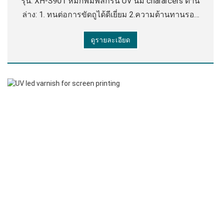
รุ่น: XH-S901 หมึกพิมพ์สกรีน UV นี้มี chararcers ด้าน
ล่าง: 1. ทนต่อการขัดถูได้ดีเยี่ยม 2.ความต้านทานรอย
ขีดข่วน 3.ทนต่อสารเคมี 4. ทนต่ออุณหภูมิต่ํา - สูง 5.
ดูรายละเอียด
ยึดติดที่แข็งแกร่งเป็นพิเศษในความแตกต่าง