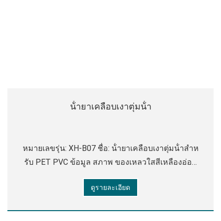
น้ํายาเคลือบเงาตุ่มน้ํา
หมายเลขรุ่น: XH-B07 ชื่อ: น้ํายาเคลือบเงาตุ่มน้ําสําห
รับ PET PVC ข้อมูล สภาพ ของเหลวใสสีเหลืองอ่อน
ความหนืด 20-25 วินาที (tu 4 ถ้วย 25 องศาเซลเซียส)
ดูรายละเอียด
ค่า PH 6.5-7.5