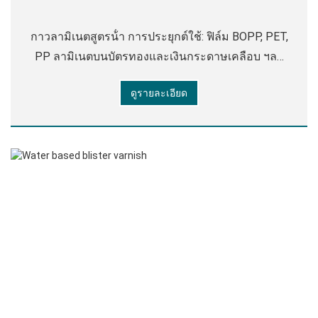
กาวลามิเนตสูตรน้ํา การประยุกต์ใช้: ฟิล์ม BOPP, PET,
PP ลามิเนตบนบัตรทองและเงินกระดาษเคลือบ ฯลฯ
ใช้กันอย่างแพร่หลายในนิตยสารกล่องของขวัญ
ดูรายละเอียด
กระเป๋าถือกระดาษและแพคเกจคุณภาพสูงอื่น ๆ ดัชนี
ทางเทคนิค