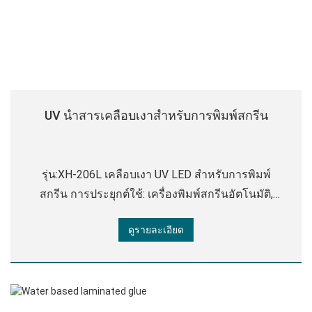
UV นําสารเคลือบเงาสําหรับการพิมพ์สกรีน
รุ่น:XH-206L เคลือบเงา UV LED สําหรับการพิมพ์
สกรีน การประยุกต์ใช้: เครื่องพิมพ์สกรีนอัตโนมัติ,
เครื่องพิมพ์สกรีนกึ่งอัตโนมัติและเครื่องพิมพ์สกรีน
ดูรายละเอียด
mamunal ลักษณะ:ของเหลวหนืดทึบแสง ความหนืด
(cps@25 °C):1400 - 4000 บ่ม