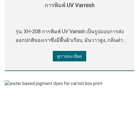
การพิมพ์ UV Varnish
รุ่น: XH-208 การพิมพ์ UV Varnish เป็นรูปแบบการส่ง
ออกปกติของเราซึ่งมีพื้นผิวเรียบ, มันวาวสูง, กลิ่นต่ํา,
ความต้านทานสีเหลือง, การยึดเกาะที่แข็งแกร่ง,
ดูรายละเอียด
ประสิทธิภาพการปรับระดับที่ดี, ทนต่อการสึกหรอได้ดี
และรอยขีดข่วน