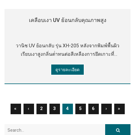
เคลือบเงา UV ย้อนกลับคุณภาพสูง
วานิช UV ย้อนกลับ รุ่น XH-205 หลังจากพิมพ์พื้นผิว
เรียบเงาสูงกลิ่นต่ําทนต่อสีเหลืองการยึดเกาะที่
แข็งแกร่งประสิทธิภาพการปรับระดับที่ดีทนต่อการ
ดูรายละเอียด
สึกหรอได้ดีและทนต่อรอยขีดข่วน มันมีเหนียว
เหนอะหนะ
«
‹
2
3
4
5
6
›
»