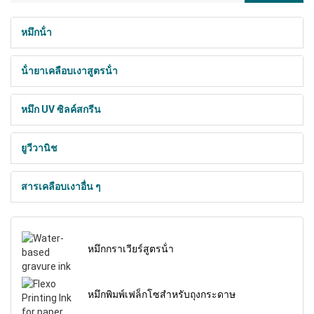
หมึกน้ํา
น้ํายาเคลือบเงาสูตรน้ํา
หมึก UV ซิลค์สกรีน
ยูวีวานิช
สารเคลือบเงาอื่น ๆ
หมึกกราเวียร์สูตรน้ํา
หมึกพิมพ์เฟล็กโซสําหรับถุงกระดาษ