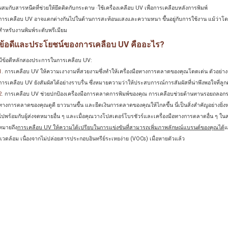
ผสมกับสารหนืดที่ช่วยให้ยึดติดกับกระดาษ ·ใช้เครื่องเคลือบ UV เพื่อการเคลือบหลังการพิมพ์
การเคลือบ UV อาจแตกต่างกันไปในด้านการสะท้อนแสงและความหนา ขึ้นอยู่กับการใช้งาน แม้ว่าโดยทั
สําหรับงานพิมพ์ระดับพรีเมียม
ข้อดีและประโยชน์ของการเคลือบ UV คืออะไร?
มีข้อดีหลักสองประการในการเคลือบ UV:
1
. การเคลือบ UV ให้ความเงางามที่สวยงามซึ่งทําให้เครื่องมือทางการตลาดของคุณโดดเด่น ตัวอย่าง
การเคลือบ UV ยังสัมผัสได้อย่างราบรื่น ซึ่งหมายความว่าให้ประสบการณ์การสัมผัสที่น่าพึงพอใจที่ลูกค
2
. การเคลือบ UV ช่วยปกป้องเครื่องมือการตลาดการพิมพ์ของคุณ การเคลือบช่วยต้านทานรอยถลอกรอ
ทางการตลาดของคุณดูดี ยาวนานขึ้น และยืดเงินการตลาดของคุณให้ไกลขึ้น นี่เป็นสิ่งสําคัญอย่างยิ่
ไปพร้อมกับผู้ส่งจดหมายอื่น ๆ และเมื่อคุณวางโปสเตอร์โบรชัวร์และเครื่องมือทางการตลาดอื่น ๆ ในส
หมายถึง
การเคลือบ UV ให้ความได้เปรียบในการแข่งขันที่สามารถเพิ่มภาพลักษณ์แบรนด์ของคุณได้
แ
แวดล้อม เนื่องจากไม่ปล่อยสารประกอบอินทรีย์ระเหยง่าย (VOCs) เมื่อหายตัวแล้ว