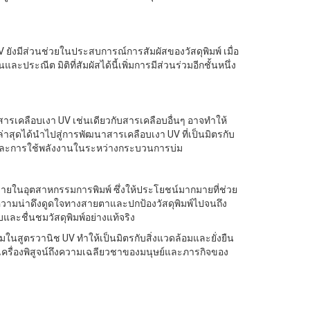
 ยังมีส่วนช่วยในประสบการณ์การสัมผัสของวัสดุพิมพ์ เมื่อ
นและประณีต มิติที่สัมผัสได้นี้เพิ่มการมีส่วนร่วมอีกชั้นหนึ่ง
รเคลือบเงา UV เช่นเดียวกับสารเคลือบอื่นๆ อาจทําให้
าสุดได้นําไปสู่การพัฒนาสารเคลือบเงา UV ที่เป็นมิตรกับ
 และการใช้พลังงานในระหว่างกระบวนการบ่ม
ลายในอุตสาหกรรมการพิมพ์ ซึ่งให้ประโยชน์มากมายที่ช่วย
ามน่าดึงดูดใจทางสายตาและปกป้องวัสดุพิมพ์ไปจนถึง
บและชื่นชมวัสดุพิมพ์อย่างแท้จริง
มในสูตรวานิช UV ทําให้เป็นมิตรกับสิ่งแวดล้อมและยั่งยืน
็นเครื่องพิสูจน์ถึงความเฉลียวชาของมนุษย์และภารกิจของ