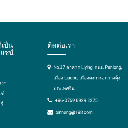
ี่เป็น
ติดต่อเรา
ยชน์
No.37 อาคาร Liying, ถนน Panlong,
เมือง Liaobu, เมืองตงกวน, กวางตุ้ง
บเรา
ประเทศจีน
ฑ์
+86-0769 8929 3275
ี่
xinheng@188.com