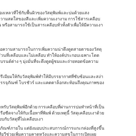
หลวที่ใช้กับพื้นผิวของวัสดุพิมพ์และบ่มด้วยแสง
่มความสดใสของสีและเพิ่มความเงางาม การใช้สารเคลือบ
หรือสามารถใช้เป็นสารเคลือบทั่วทั้งตัวเพื่อให้มีความเงา
คือความสามารถในการเพิ่มความน่าดึงดูดสายตาของวัสดุ
างส่วนที่เคลือบและไม่เคลือบ ทําให้องค์ประกอบเฉพาะโดด
นด์ต่าง ๆ มุ่งมั่นที่จะดึงดูดผู้ชมและถ่ายทอดข้อความ
พรีเมียมให้กับวัสดุพิมพ์ทําให้มีบรรยากาศที่ซับซ้อนและสง่า
ใจว่าบรรจุภัณฑ์ โบรชัวร์ และแคตตาล็อกสะท้อนถึงคุณภาพของ
รับวัสดุพิมพ์อีกด้วย การเคลือบที่ผ่านการบ่มทําหน้าที่เป็น
ีดจางให้กับเนื้อหาที่พิมพ์ ด้วยเหตุนี้ วัสดุเคลือบเงาด้วย
บกับวัสดุที่ไม่เคลือบเงา
ผลิตภัณฑ์ภายใน แต่ยังมอบประสบการณ์การแกะกล่องที่สูงขึ้น
ังสียูวีช่วยเพิ่มความคาดหวังและความสุขในการเปิดเผย