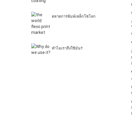
ตลาดการพิมพ์เฟล็กโซโลก
ทําไมเราถึงใช้มัน?