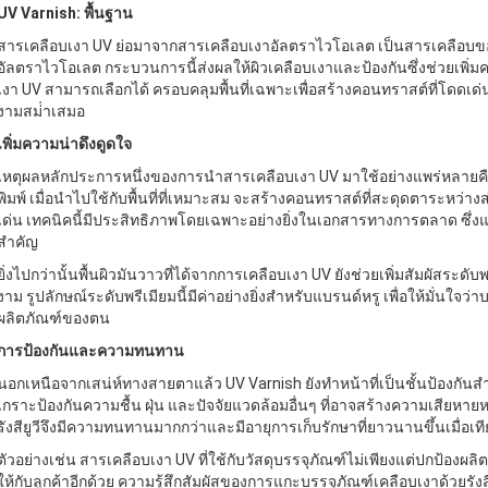
UV Varnish: พื้นฐาน
สารเคลือบเงา UV ย่อมาจากสารเคลือบเงาอัลตราไวโอเลต เป็นสารเคลือบของเ
อัลตราไวโอเลต กระบวนการนี้ส่งผลให้ผิวเคลือบเงาและป้องกันซึ่งช่วยเพิ
เงา UV สามารถเลือกได้ ครอบคลุมพื้นที่เฉพาะเพื่อสร้างคอนทราสต์ที่โดดเด่น 
งามสม่ําเสมอ
เพิ่มความน่าดึงดูดใจ
เหตุผลหลักประการหนึ่งของการนําสารเคลือบเงา UV มาใช้อย่างแพร่หลาย
พิมพ์ เมื่อนําไปใช้กับพื้นที่ที่เหมาะสม จะสร้างคอนทราสต์ที่สะดุดตาระหว่
เด่น เทคนิคนี้มีประสิทธิภาพโดยเฉพาะอย่างยิ่งในเอกสารทางการตลาด ซึ่งแบร
สําคัญ
ยิ่งไปกว่านั้นพื้นผิวมันวาวที่ได้จากการเคลือบเงา UV ยังช่วยเพิ่มสัมผัสระดับ
งาม รูปลักษณ์ระดับพรีเมียมนี้มีค่าอย่างยิ่งสําหรับแบรนด์หรู เพื่อให้มั่น
ผลิตภัณฑ์ของตน
การป้องกันและความทนทาน
นอกเหนือจากเสน่ห์ทางสายตาแล้ว UV Varnish ยังทําหน้าที่เป็นชั้นป้องกันสําห
เกราะป้องกันความชื้น ฝุ่น และปัจจัยแวดล้อมอื่นๆ ที่อาจสร้างความเสียหายหรือซ
รังสียูวีจึงมีความทนทานมากกว่าและมีอายุการเก็บรักษาที่ยาวนานขึ้นเมื่อเทีย
ตัวอย่างเช่น สารเคลือบเงา UV ที่ใช้กับวัสดุบรรจุภัณฑ์ไม่เพียงแต่ปกป้อง
ให้กับลูกค้าอีกด้วย ความรู้สึกสัมผัสของการแกะบรรจุภัณฑ์เคลือบเงาด้วยร