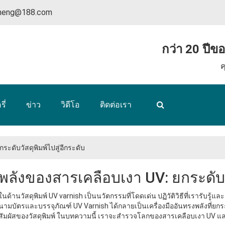
nheng@188.com
กว่า 20 ปีข
ค
ี่
ข่าว
วิดีโอ
ติดต่อเรา
ะดับวัสดุพิมพ์ไปสู่อีกระดับ
พลังของสารเคลือบเงา UV: ยกระดับวั
ในด้านวัสดุพิมพ์ UV varnish เป็นนวัตกรรมที่โดดเด่น ปฏิวัติวิธีที่เรารับรู้แล
นามบัตรและบรรจุภัณฑ์ UV Varnish ได้กลายเป็นเครื่องมืออันทรงพลังที
สัมผัสของวัสดุพิมพ์ ในบทความนี้ เราจะสํารวจโลกของสารเคลือบเงา UV แ