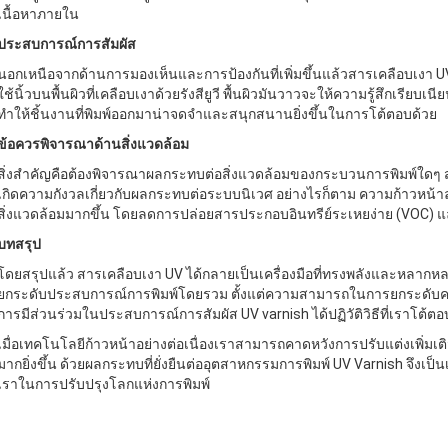
เนื้อหาภายใน
ประสบการณ์การสัมผัส
นอกเหนือจากด้านการมองเห็นและการป้องกันที่เพิ่มขึ้นแล้วสารเคลือบเงา UV
ใช้นิ้วบนพื้นผิวที่เคลือบเงาด้วยรังสียูวี พื้นผิวมันวาวจะให้ความรู้สึกเรียบเนีย
ทําให้ชิ้นงานที่พิมพ์ออกมาน่าจดจําและสนุกสนานยิ่งขึ้นในการโต้ตอบด้วย
ข้อควรพิจารณาด้านสิ่งแวดล้อม
สิ่งสําคัญคือต้องพิจารณาผลกระทบต่อสิ่งแวดล้อมของกระบวนการพิมพ์ใดๆ สา
เกิดความกังวลเกี่ยวกับผลกระทบต่อระบบนิเวศ อย่างไรก็ตาม ความก้าวหน้าล่
สิ่งแวดล้อมมากขึ้น โดยลดการปล่อยสารประกอบอินทรีย์ระเหยง่าย (VOC)
บทสรุป
โดยสรุปแล้ว สารเคลือบเงา UV ได้กลายเป็นเครื่องมือที่ทรงพลังและหลากห
ยกระดับประสบการณ์การพิมพ์โดยรวม ตั้งแต่ความสามารถในการยกระดับคว
การมีส่วนร่วมในประสบการณ์การสัมผัส UV varnish ได้ปฏิวัติวิธีที่เราโต้ตอ
เมื่อเทคโนโลยีก้าวหน้าอย่างต่อเนื่องเราสามารถคาดหวังการปรับแต่งเพิ่มเติ
มากยิ่งขึ้น ด้วยผลกระทบที่ยั่งยืนต่ออุตสาหกรรมการพิมพ์ UV Varnish จึงเป
เราในการปรับปรุงโลกแห่งการพิมพ์