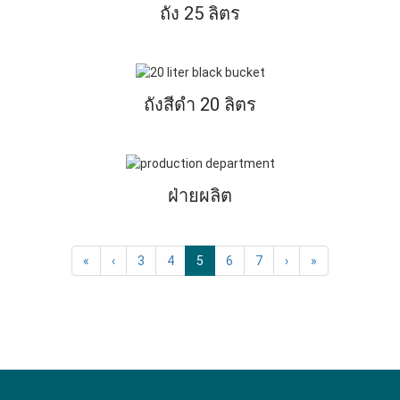
ถัง 25 ลิตร
ถังสีดํา 20 ลิตร
ฝ่ายผลิต
«
‹
3
4
5
6
7
›
»