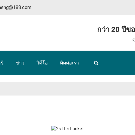
nheng@188.com
กว่า 20 ปีข
ค
ี่
ข่าว
วิดีโอ
ติดต่อเรา