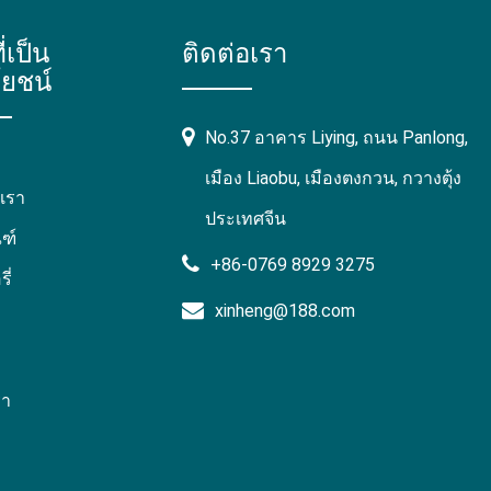
ี่เป็น
ติดต่อเรา
ยชน์
No.37 อาคาร Liying, ถนน Panlong,
เมือง Liaobu, เมืองตงกวน, กวางตุ้ง
บเรา
ประเทศจีน
ฑ์
+86-0769 8929 3275
ี่
xinheng@188.com
รา